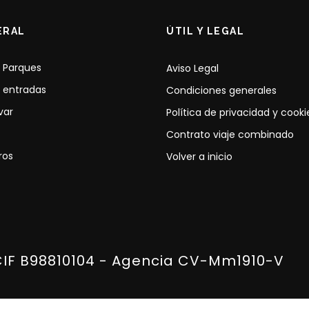
ERAL
ÚTIL Y LEGAL
 Parques
Aviso Legal
 entradas
Condiciones generales
var
Política de privacidad y cooki
Contrato viaje combinado
ros
Volver a inicio
CIF B98810104 - Agencia CV-Mm1910-V