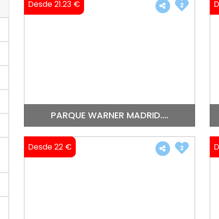
Desde 21.23 €
D
2
PARQUE WARNER MADRID....
Desde 22 €
D
2