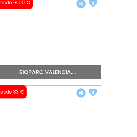
esde 18.00 €
2
BIOPARC VALENCIA....
esde 33 €
2