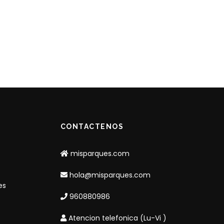
CONTACTENOS
misparques.com
hola@misparques.com
es
960880986
Atencion telefonica (Lu-Vi )