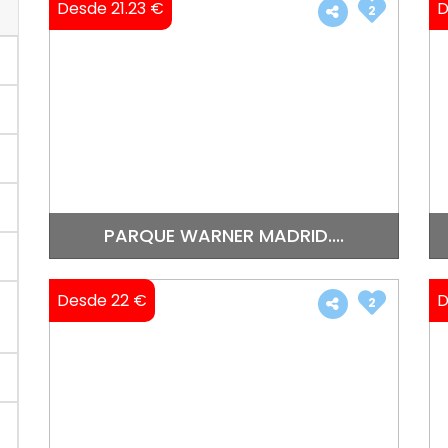
Desde 21.23 €
D
2
PARQUE WARNER MADRID....
Desde 22 €
D
2