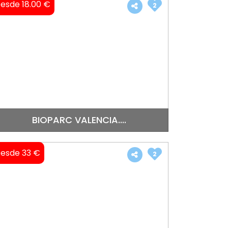
esde 18.00 €
2
BIOPARC VALENCIA....
esde 33 €
2