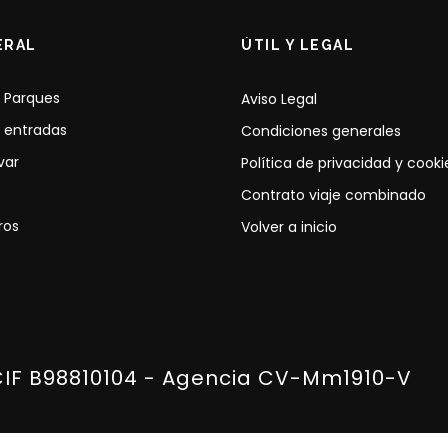
ERAL
ÚTIL Y LEGAL
 Parques
Aviso Legal
 entradas
Condiciones generales
var
Política de privacidad y cooki
Contrato viaje combinado
ros
Volver a inicio
CIF B98810104 - Agencia CV-Mm1910-V