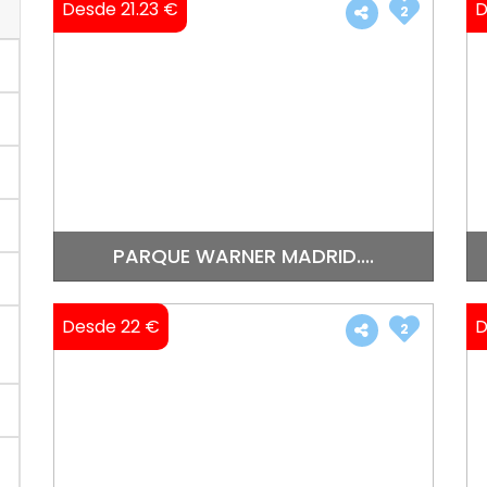
Desde 21.23 €
D
2
PARQUE WARNER MADRID....
Desde 22 €
D
2