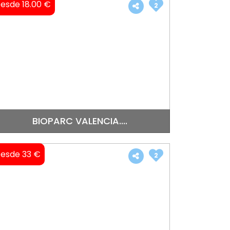
esde 18.00 €
2
BIOPARC VALENCIA....
esde 33 €
2