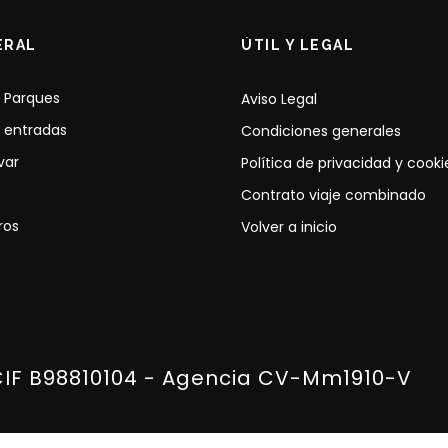
ERAL
ÚTIL Y LEGAL
 Parques
Aviso Legal
 entradas
Condiciones generales
var
Política de privacidad y cooki
Contrato viaje combinado
ros
Volver a inicio
CIF B98810104 - Agencia CV-Mm1910-V