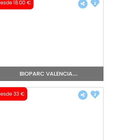
esde 18.00 €
2
BIOPARC VALENCIA....
esde 33 €
2