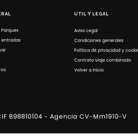
ERAL
ÚTIL Y LEGAL
 Parques
Aviso Legal
 entradas
Condiciones generales
var
Política de privacidad y cooki
Contrato viaje combinado
ros
Volver a inicio
CIF B98810104 - Agencia CV-Mm1910-V