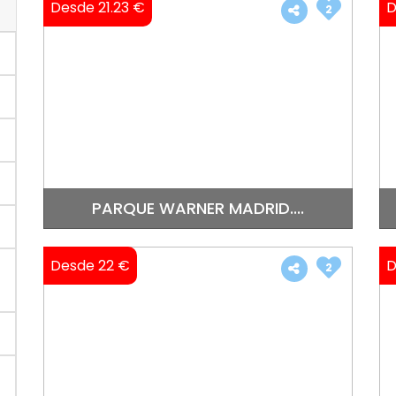
Desde 21.23 €
D
2
PARQUE WARNER MADRID....
Desde 22 €
D
2