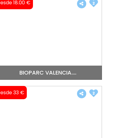
esde 18.00 €
2
BIOPARC VALENCIA....
esde 33 €
2