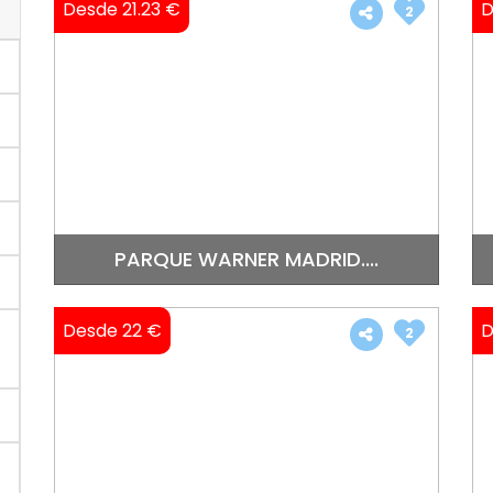
Desde 21.23 €
D
2
PARQUE WARNER MADRID....
Desde 22 €
D
2