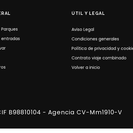
ERAL
ÚTIL Y LEGAL
 Parques
Aviso Legal
 entradas
Condiciones generales
var
Política de privacidad y cooki
Contrato viaje combinado
ros
Volver a inicio
CIF B98810104 - Agencia CV-Mm1910-V