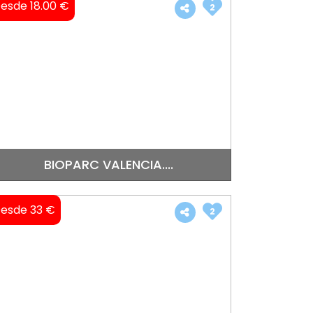
esde 18.00 €
2
BIOPARC VALENCIA....
esde 33 €
2