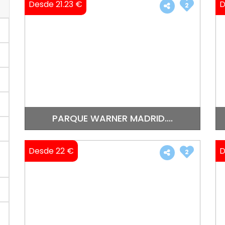
Desde 21.23 €
D
2
PARQUE WARNER MADRID....
Desde 22 €
D
2