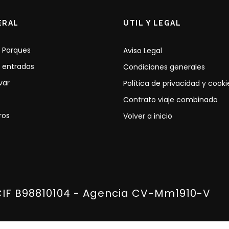
ERAL
ÚTIL Y LEGAL
 Parques
Aviso Legal
 entradas
Condiciones generales
var
Política de privacidad y cooki
Contrato viaje combinado
ros
Volver a inicio
CIF B98810104 - Agencia CV-Mm1910-V