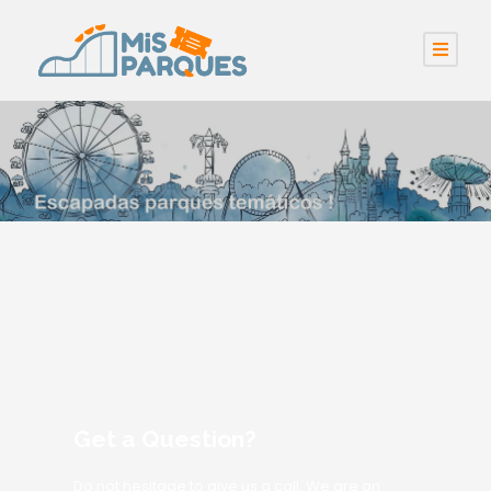
Get a Question?
Do not hesitage to give us a call. We are an