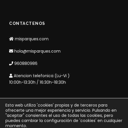
CONTACTENOS
misparques.com
hola@misparques.com
960880986
Atencion telefonica (Lu-Vi )
10:00h-13:30h / 16:30h-18:30h
Esta web utiliza 'cookies' propias y de terceros para
Copyright 2006 - misparques.com
ofrecerte una mejor experiencia y servicio. Pulsando en
"aceptar" consientes el uso de todas las cookies, pero
- CIF B98810104 - Agencia CV-
puedes cambiar la configuración de 'cookies' en cualquier
momento.