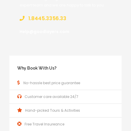
expert team and we are happy to talk to you.
1.8445.3356.33
Help@goodlayers.com
Why Book With Us?
No-hassle best price guarantee
Customer care available 24/7
Hand-picked Tours & Activities
Free Travel Insureance