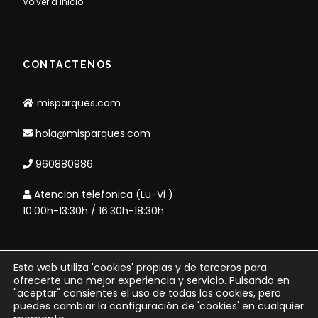
Volver a inicio
CONTACTENOS
misparques.com
hola@misparques.com
960880986
Atencion telefonica (Lu-Vi )
10:00h-13:30h / 16:30h-18:30h
Esta web utiliza 'cookies' propias y de terceros para
Copyright 2006 - misparques.com
ofrecerte una mejor experiencia y servicio. Pulsando en
"aceptar" consientes el uso de todas las cookies, pero
- CIF B98810104 - Agencia CV-
puedes cambiar la configuración de 'cookies' en cualquier