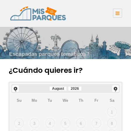
¿Cuándo quieres ir?
August
2026
Su
Mo
Tu
We
Th
Fr
Sa
1
2
3
4
5
6
7
8