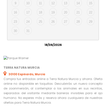
9
10
11
12
13
14
15
16
17
18
19
20
21
22
23
24
25
26
27
28
29
30
31
18/06/2026
TERRA NATURA MURCIA
30100 Espinardo, Murcia
Compra tus entradas online a Terra Natura Murcia y ahorra. Oferta
online no disponible en taquillas. Descubrirás un nuevo concepto
de zooinmersión, al contemplar a los animales en sus recintos,
separados del visitante mediante barreras invisibles para el ojo
humano. No esperes más y reserva ahora cualquiera de nuestras
ofertas para Terra Natura Murcia.