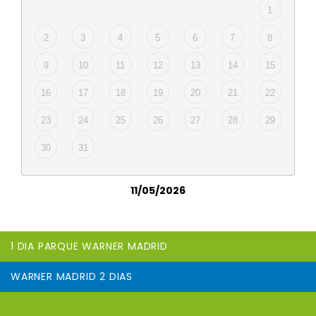
1
2
3
4
5
6
7
8
9
10
11
12
13
14
15
16
17
18
19
20
21
22
23
24
25
26
27
28
29
30
31
11/05/2026
1 DIA PARQUE WARNER MADRID
WARNER MADRID 2 DIAS