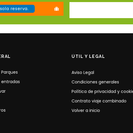
sola reserva.
ERAL
ÚTIL Y LEGAL
 Parques
Aviso Legal
 entradas
Condiciones generales
var
Política de privacidad y cooki
Contrato viaje combinado
ros
Volver a inicio