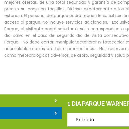
mejores ofertas, de una total seguridad y garantía de compr
preciso su canje en taquillas. Diríjase directamente a los
estancia. El personal del parque podrá requerirle su exhibici
acceso al parque. No incluye servicios adicionales. · Exclusi
Parque, el visitante podrá solicitar el sello correspondiente q
día, salvo en el caso del segundo día de visita consecutivo
Parque. · No debe cortar, manipular,deteriorar ni fotocopiar e
acumulable a otras ofertas o promociones. · Nos reservamo
como meteorológicos adversos, de aforo, seguridad y salud púb
1 DIA PARQUE WARNE
Entrada