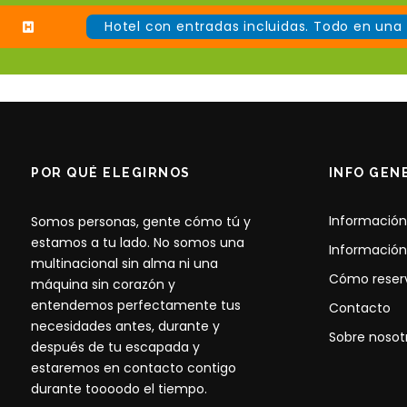
Hotel con entradas incluidas. Todo en una 
POR QUÉ ELEGIRNOS
INFO GEN
Información
Somos personas, gente cómo tú y
estamos a tu lado. No somos una
Información
multinacional sin alma ni una
Cómo reser
máquina sin corazón y
entendemos perfectamente tus
Contacto
necesidades antes, durante y
Sobre nosot
después de tu escapada y
estaremos en contacto contigo
durante toooodo el tiempo.