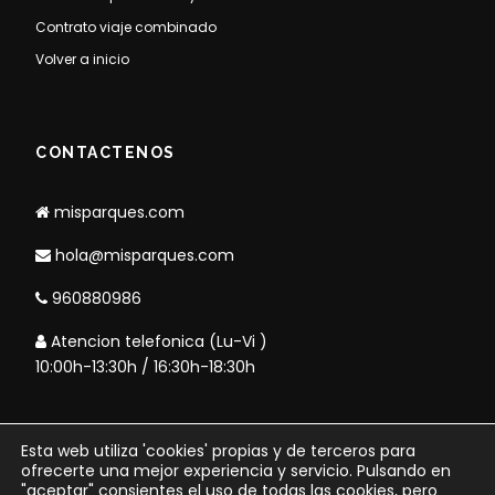
Contrato viaje combinado
Volver a inicio
CONTACTENOS
misparques.com
hola@misparques.com
960880986
Atencion telefonica (Lu-Vi )
10:00h-13:30h / 16:30h-18:30h
Esta web utiliza 'cookies' propias y de terceros para
Copyright 2006 - misparques.com
ofrecerte una mejor experiencia y servicio. Pulsando en
"aceptar" consientes el uso de todas las cookies, pero