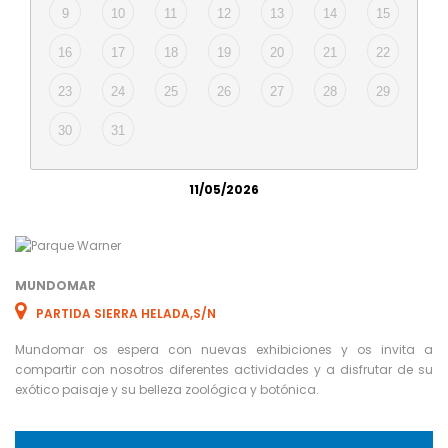
9
10
11
12
13
14
15
16
17
18
19
20
21
22
23
24
25
26
27
28
29
30
31
11/05/2026
MUNDOMAR
PARTIDA SIERRA HELADA,S/N
Mundomar os espera con nuevas exhibiciones y os invita a
compartir con nosotros diferentes actividades y a disfrutar de su
exótico paisaje y su belleza zoológica y botónica.