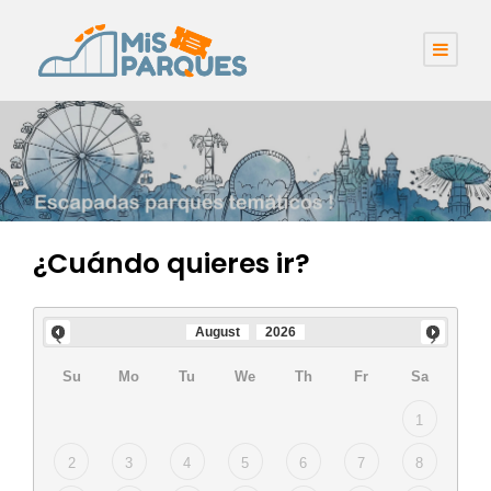
¿Cuándo quieres ir?
August
2026
Su
Mo
Tu
We
Th
Fr
Sa
1
2
3
4
5
6
7
8