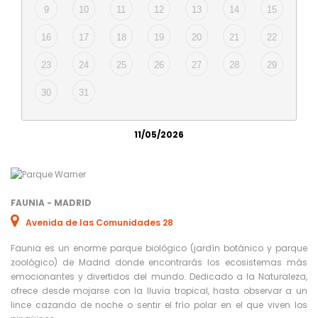
9
10
11
12
13
14
15
16
17
18
19
20
21
22
23
24
25
26
27
28
29
30
31
11/05/2026
FAUNIA - MADRID
Avenida de las Comunidades 28
Faunia es un enorme parque biológico (jardín botánico y parque
zoológico) de Madrid donde encontrarás los ecosistemas más
emocionantes y divertidos del mundo. Dedicado a la Naturaleza,
ofrece desde mojarse con la lluvia tropical, hasta observar a un
lince cazando de noche o sentir el frío polar en el que viven los