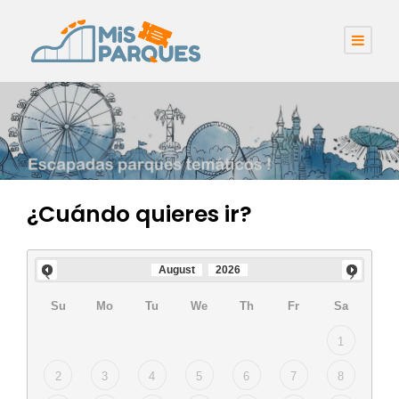
¿Cuándo quieres ir?
August
2026
Su
Mo
Tu
We
Th
Fr
Sa
1
2
3
4
5
6
7
8