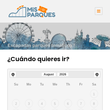
¿Cuándo quieres ir?
August
2026
Su
Mo
Tu
We
Th
Fr
Sa
1
2
3
4
5
6
7
8