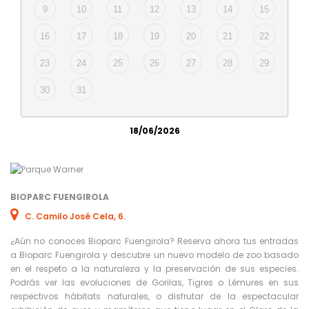
9
10
11
12
13
14
15
16
17
18
19
20
21
22
23
24
25
26
27
28
29
30
31
18/06/2026
BIOPARC FUENGIROLA
C. Camilo José Cela, 6.
¿Aún no conoces Bioparc Fuengirola? Reserva ahora tus entradas
a Bioparc Fuengirola y descubre un nuevo modelo de zoo basado
en el respeto a la naturaleza y la preservación de sus especies.
Podrás ver las evoluciones de Gorilas, Tigres o Lémures en sus
respectivos hábitats naturales, o disfrutar de la espectacular