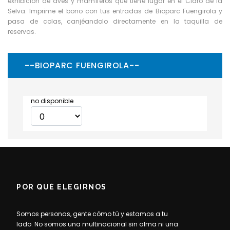
exhibición de aves y mamíferos que tiene lugar en el Claro de la
Selva. Imprime el bono con tus entradas de Bioparc Fuengirola y
pasa de colas, canjéandolo directamente en la taquilla de
reservas.
--BIOPARC FUENGIROLA--
no disponible
POR QUÉ ELEGIRNOS
Somos personas, gente cómo tú y estamos a tu
lado. No somos una multinacional sin alma ni una